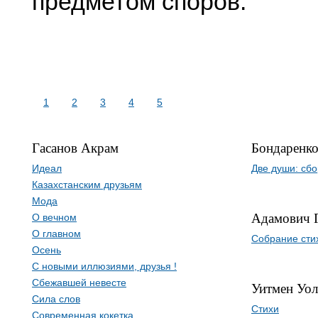
предметом споров.
1
2
3
4
5
Гасанов Акрам
Бондаренк
Идеал
Две души: сбо
Казахстанским друзьям
Мода
Адамович 
О вечном
О главном
Собрание сти
Осень
С новыми иллюзиями, друзья !
Сбежавшей невесте
Уитмен Уол
Сила слов
Стихи
Современная кокетка