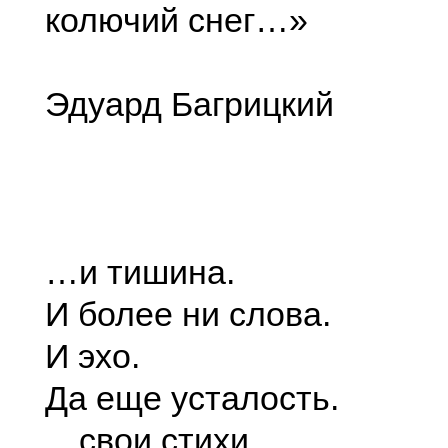
колючий снег…»
Эдуард Багрицкий
…и тишина.
И более ни слова.
И эхо.
Да еще усталость.
…свои стихи