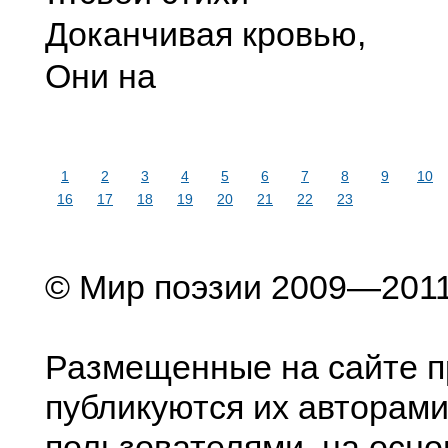
Доканчивая кровью,
Они на
1
2
3
4
5
6
7
8
9
10
16
17
18
19
20
21
22
23
© Мир поэзии 2009—201
Размещенные на сайте п
публикуются их авторами
пользователями, на осно