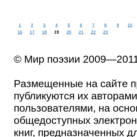
1
2
3
4
5
6
7
8
9
10
16
17
18
19
20
21
22
23
© Мир поэзии 2009—201
Размещенные на сайте п
публикуются их авторами
пользователями, на осно
общедоступных электрон
книг, предназначенных д