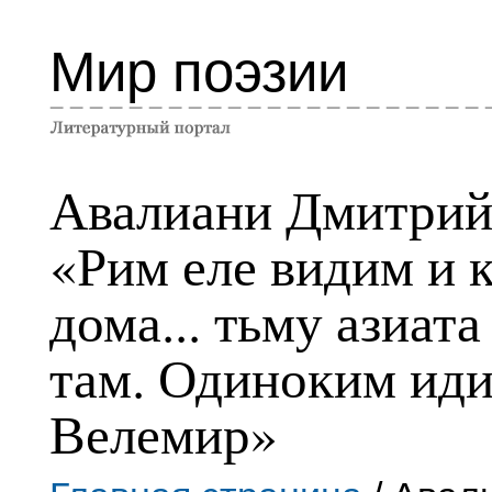
Мир поэзии
Авалиани Дмитри
«Рим еле видим и 
дома... тьму азиата
там. Одиноким иди
Велемир»