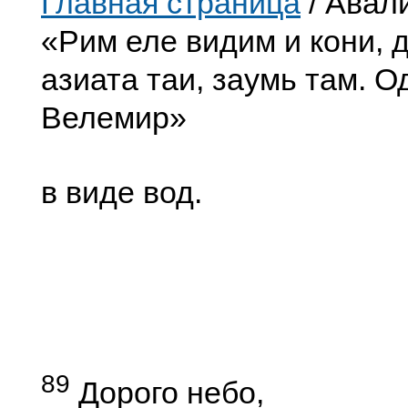
Главная страница
/ Авал
«Рим еле видим и кони, д
азиата таи, заумь там. О
Велемир»
в виде вод.
89
Дорого небо,