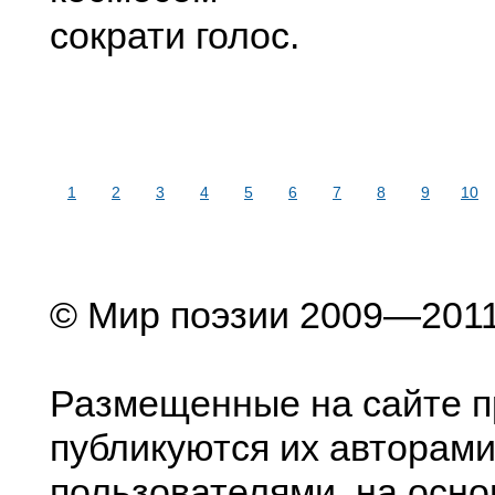
сократи голос.
1
2
3
4
5
6
7
8
9
10
© Мир поэзии 2009—201
Размещенные на сайте п
публикуются их авторами
пользователями, на осно