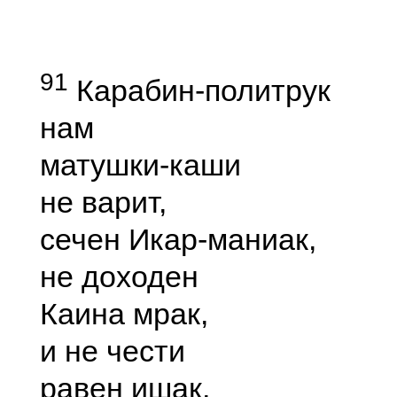
91
Карабин-политрук
нам
матушки-каши
не варит,
сечен Икар-маниак,
не доходен
Каина мрак,
и не чести
равен ишак,