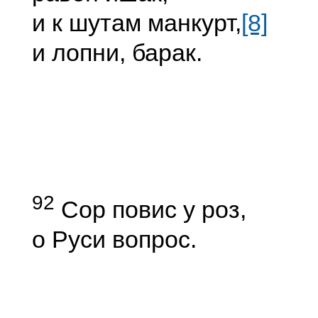
и к шутам манкурт,
[8]
и лопни, барак.
92
Сор повис у роз,
о Руси вопрос.