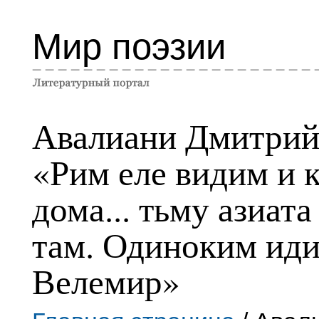
Мир поэзии
Авалиани Дмитри
«Рим еле видим и 
дома... тьму азиата
там. Одиноким иди
Велемир»