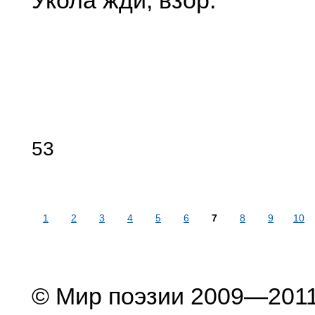
Укола жди, взор.
53
1
2
3
4
5
6
7
8
9
10
© Мир поэзии 2009—201