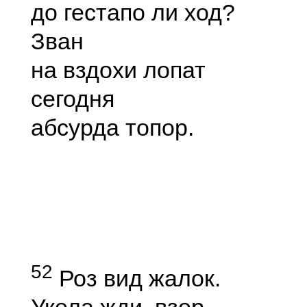
до гестапо ли ход?
Зван
на вздохи лопат
сегодня
абсурда топор.
52
Роз вид жалок.