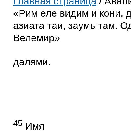
Главная страница
/ Авал
«Рим еле видим и кони, д
азиата таи, заумь там. О
Велемир»
далями.
45
Имя