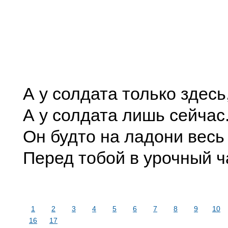
А у солдата только здесь
А у солдата лишь сейчас
Он будто на ладони весь
Перед тобой в урочный ч
1
2
3
4
5
6
7
8
9
10
16
17