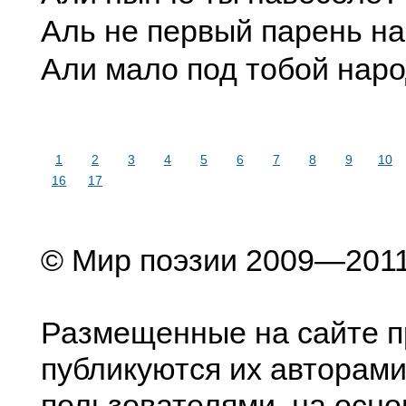
Аль не первый парень на
Али мало под тобой наро
1
2
3
4
5
6
7
8
9
10
16
17
© Мир поэзии 2009—201
Размещенные на сайте п
публикуются их авторами
пользователями, на осно