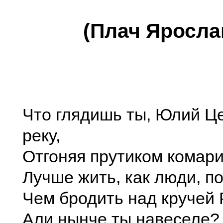
(Плач Яросла
Что глядишь ты, Юлий Це
реку,
Отгоняя прутиком комар
Лучше жить, как люди, по
Чем бродить над кручей 
Али нынче ты навеселе?