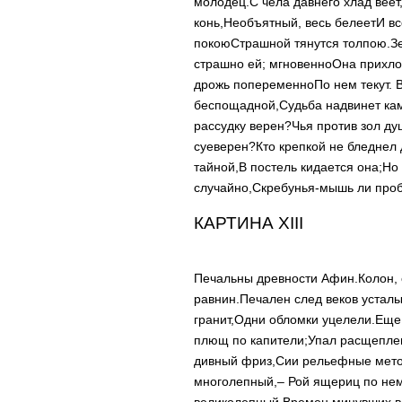
молодец.
С чела давнего хлад веет
конь,
Необъятный, весь белеет
И вс
покою
Страшной тянутся толпою.
З
страшно ей; мгновенно
Она прихло
дрожь попеременно
По нем текут. 
беспощадной,
Судьба надвинет ка
рассудку верен?
Чья против зол ду
суеверен?
Кто крепкой не бледнел
тайной,
В постель кидается она;
Но 
случайно,
Скребунья-мышь ли проб
КАРТИНА XIII
Печальны древности Афин.
Колон,
равнин.
Печален след веков усталы
гранит,
Одни обломки уцелели.
Еще 
плющ по капители;
Упал расщепле
дивный фриз,
Сии рельефные мето
многолепный,
– Рой ящериц по нем