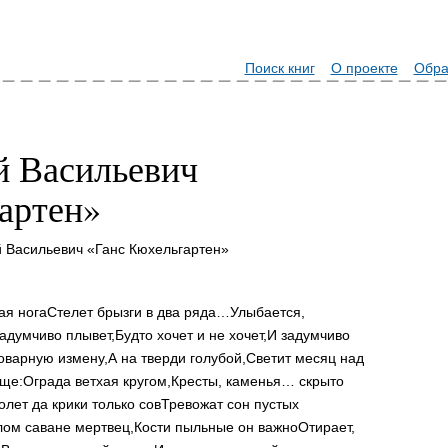
Поиск книг
О проекте
Обра
й Васильевич
артен»
й Васильевич «Ганс Кюхельгартен»
ая нога
Стелет брызги в два ряда…
Улыбается,
адумчиво плывет,
Будто хочет и не хочет,
И задумчиво
оварную измену,
А на тверди голубой,
Светит месяц над
ище:
Ограда ветхая кругом,
Кресты, каменья… скрыто
олет да крики только сов
Тревожат сон пустых
лом саване мертвец,
Кости пыльные он важно
Отирает,