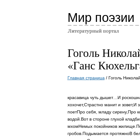
Мир поэзии
Гоголь Никола
«Ганс Кюхельг
Главная страница
/ Гоголь Никола
красавица чуть дышет…
И роскошн
хохочет,
Страстно манит и зовет,
И з
поет
Про себя, младу сирену,
Про к
водой.
Вот в стороне глухой кладб
мхом
Немых покойников жилище.
П
гробов.
Подымается протяжно
В бе