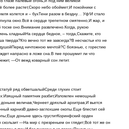
,
В глазе палевый огонь,
И под ним великой
ё более растет,
Скоро небо обоймет;
И покойники с
емля колется и – бух
Тени разом в бездну… Уф!
И стало
пнула окно.
Всё в сердце трепетном смятенно,
И жар, и
В тоске оно.
Внимание развлечено.
Когда, рукою
мень хладный
На сердце бедное, – тогда,
Скажите, кто
ша тверда?
Кто вечно тот же завсегда?
В несчастьи кто не
 душой
Перед ничтожною мечтой?
С боязнью, с горестию
ждет напрасно в ложе сна.
В тме прошумит ли что
ежит, —
От вежд коварный сон летит.
 статуй ряд обветшалый
Среди глухих стоит
х:
Изящный памятник разбит,
Изломлен немощный
доныне величав,
Чернеет дряхлый архитрав,
И вьется
нный карниз
В давно-заглохшие окопы.
Еще блестит сей
пы;
Еще доныне здесь грустит
Коринфский орден
 скользит —
На мир с презреньем он глядит;
Всё тот же он