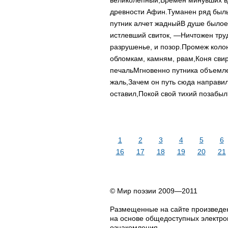
великолепный,
Времен минувших вд
древности Афин.
Туманен ряд былы
путник алчет жадный
В душе былое
истлевший свиток, —
Ничтожен тру
разрушенье, и позор.
Промеж колон
обломкам, камням, рвам,
Коня сви
печаль
Мгновенно путника объемле
жаль,
Зачем он путь сюда направил
оставил,
Покой свой тихий позабыл
1
2
3
4
5
6
16
17
18
19
20
21
© Мир поэзии 2009—2011
Размещенные на сайте произведен
на основе общедоступных электрон
ознакомления.