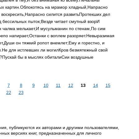
авлен в тму,
И без вниманья ко всему.
Печальны
х картин.
Облокотясь на мрамор хладный,
Напрасно
 воскресить,
Напрасно силится развить
Протекших дел
д бессильных пыток;
Везде читает смутный взор
И
 чалма мелькает,
И мусульманин по стенам,
По сим
репо напирает,
Останки с воплем разоряет.
Невыразимая
т,
Души он тяжкий ропот внемлет;
Ему и горестно, и
.
Не для истлевших ли могил
Кров безмятежный свой
?
Пускай бы в мыслях обитали
Сии воздушные
7
8
9
10
11
12
13
14
15
22
23
ия, публикуются их авторами и другими пользователями,
ных версиях книг, предназначенных для личного