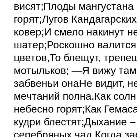
висят;
Плоды мангустана
горят;
Лугов Кандагарских
ковер;
И смело накинут н
шатер;
Роскошно валится
цветов,
То блещут, трепе
мотыльков; —
Я вижу там
забвеньи она
Не видит, н
мечтаний полна.
Как солн
небесно горят;
Как Гемаса
кудри блестят;
Дыхание –
серебряных чад,
Когда з