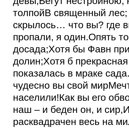
девы,
Бегут нестройною,
толпой
В священный лес;
скрылось… что вы? где в
пропали, я один.
Опять то
досада;
Хотя бы Фавн пр
долин;
Хотя б прекрасна
показалась в мраке сада
чудесно вы свой мир
Мечт
населили!
Как вы его обв
наш – и беден он, и сир,
расквадрачен весь на ми