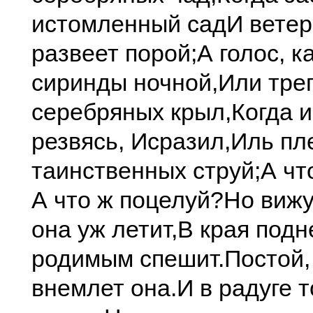
истомленный сад
И ветер
развеет порой;
А голос, к
сиринды ночной,
Или тре
серебряных крыл,
Когда и
резвясь, Исразил,
Иль пл
таинственных струй;
А чт
А что ж поцелуй?
Но вижу,
она уж летит,
В края подн
родимым спешит.
Постой,
внемлет она.
И в радуге т