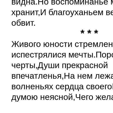
видна.
Но воспоминанье 
хранит,
И благоуханьем в
обвит.
* * *
Живого юности стремлен
испестрялися мечты.
Пор
черты,
Души прекрасной
впечатленья,
На нем лежа
волненьях сердца своего
думою неясной,
Чего жел