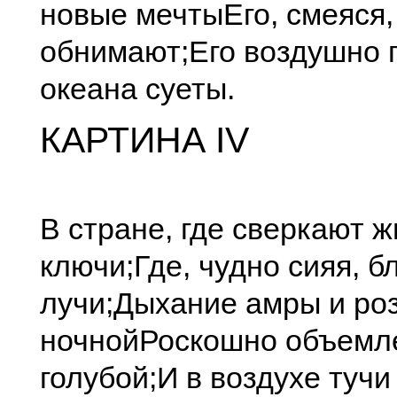
новые мечты
Его, смеяся,
обнимают;
Его воздушно
океана суеты.
КАРТИНА IV
В стране, где сверкают 
ключи;
Где, чудно сияя, 
лучи;
Дыхание амры и ро
ночной
Роскошно объемл
голубой;
И в воздухе тучи