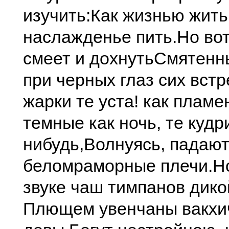
изучить:
Как жизнью жить,
наслажденье пить.
Но вот
смеет и дохнуть
Смятенн
при черных глаз сих встр
жарки те уста! как пламе
темные как ночь, те кудри
нибудь,
Волнуясь, падают
беломраморные плечи.
Н
звуке чаш тимпанов дико
Плющем увенчаны вакхи