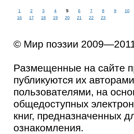
1
2
3
4
5
6
7
8
9
10
16
17
18
19
20
21
22
23
© Мир поэзии 2009—201
Размещенные на сайте п
публикуются их авторами
пользователями, на осно
общедоступных электрон
книг, предназначенных д
ознакомления.