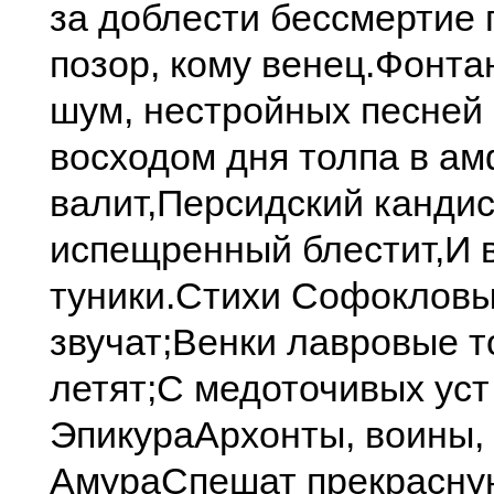
за доблести бессмертие 
позор, кому венец.
Фонта
шум, нестройных песней 
восходом дня толпа в а
валит,
Персидский кандис
испещренный блестит,
И 
туники.
Стихи Софокловы
звучат;
Венки лавровые т
летят;
С медоточивых ус
Эпикура
Архонты, воины,
Амура
Спешат прекрасну