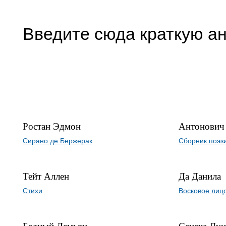
Введите сюда краткую а
Ростан Эдмон
Антонович 
Сирано де Бержерак
Сборник поэз
Тейт Аллен
Да Данила
Стихи
Восковое лиц
Бедный Демьян
Сенека Лу