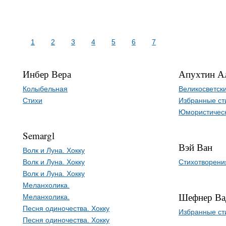
1
2
3
4
5
6
7
Инбер Вера
Апухтин Ал
Колыбельная
Великосветск
Стихи
Избранные ст
Юмористическ
Semargl
Вэй Ван
Волк и Луна. Хокку
Волк и Луна. Хокку
Стихотворени
Волк и Луна. Хокку
Меланхолика.
Шефнер Ва
Меланхолика.
Песня одиночества. Хокку
Избранные ст
Песня одиночества. Хокку