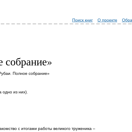
Поиск книг
О проекте
Обра
е собрание»
Рубаи. Полное собрание»
 одно из них).
комство с итогами работы великого труженика –