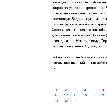
совпадает слово в слово. Иные же
вопрос: какую из них предпочесть
обычно не сталкивались: они рабо
знаменитую Бодлеанскую рукопись)
либо по русскоязычным подстрочни
Составители же сводных книг обыч
идеологическую позицию Хайяма (
исследователь Никола и индус Ти
персидского ученого Фуруги, и т. 
Выбор «наиболее близкой к Хайяму
охватывают широкий спектр искаже
пар
1
2
3
4
5
6
16
17
18
19
20
21
31
32
33