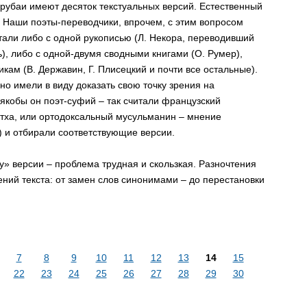
 рубаи имеют десяток текстуальных версий. Естественный
? Наши поэты-переводчики, впрочем, с этим вопросом
тали либо с одной рукописью (Л. Некора, переводивший
, либо с одной-двумя сводными книгами (О. Румер),
кам (В. Державин, Г. Плисецкий и почти все остальные).
но имели в виду доказать свою точку зрения на
якобы он поэт-суфий – так считали французский
ртха, или ортодоксальный мусульманин – мнение
п.) и отбирали соответствующие версии.
» версии – проблема трудная и скользкая. Разночтения
ний текста: от замен слов синонимами – до перестановки
7
8
9
10
11
12
13
14
15
22
23
24
25
26
27
28
29
30