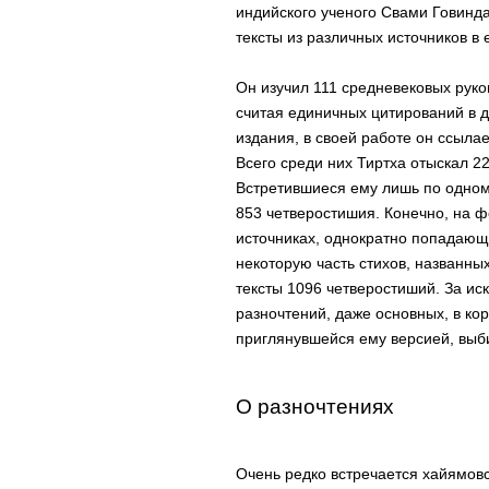
индийского ученого Свами Говинд
тексты из различных источников в
Он изучил 111 средневековых рук
считая единичных цитирований в 
издания, в своей работе он ссылае
Всего среди них Тиртха отыскал 22
Встретившиеся ему лишь по одном
853 четверостишия. Конечно, на фон
источниках, однократно попадающ
некоторую часть стихов, названны
тексты 1096 четверостиший. За ис
разночтений, даже основных, в ко
приглянувшейся ему версией, выби
О разночтениях
Очень редко встречается хайямовск