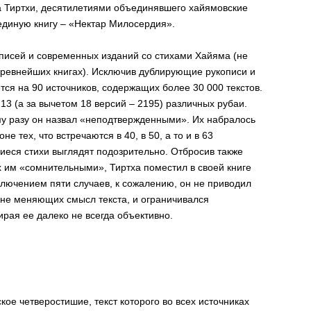
а Тиртхи, десятилетиями объединявшего хайямовские
 единую книгу – «Нектар Милосердия».
описей и современных изданий со стихами Хайяма (не
древнейших книгах). Исключив дублирующие рукописи и
тся на 90 источников, содержащих более 30 000 текстов.
13 (а за вычетом 18 версий – 2195) различных рубаи.
у разу он назвал «неподтвержденными». Их набралось
е тех, что встречаются в 40, в 50, а то и в 63
иеся стихи выглядят подозрительно. Отбросив также
х им «сомнительными», Тиртха поместил в своей книге
ключением пяти случаев, к сожалению, он не приводил
рне меняющих смысл текста, и ограничивался
рая ее далеко не всегда объективно.
ое четверостишие, текст которого во всех источниках