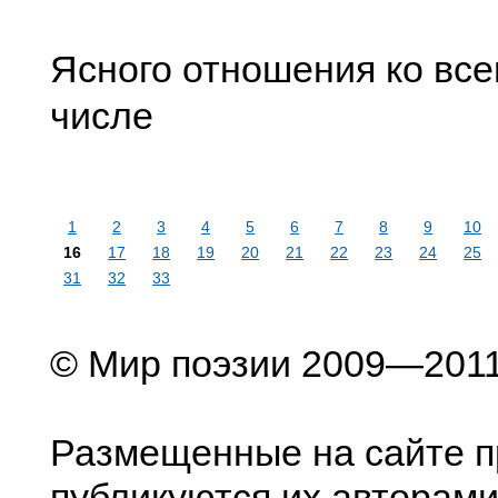
Ясного отношения ко все
числе
1
2
3
4
5
6
7
8
9
10
16
17
18
19
20
21
22
23
24
25
31
32
33
© Мир поэзии 2009—201
Размещенные на сайте п
публикуются их авторами