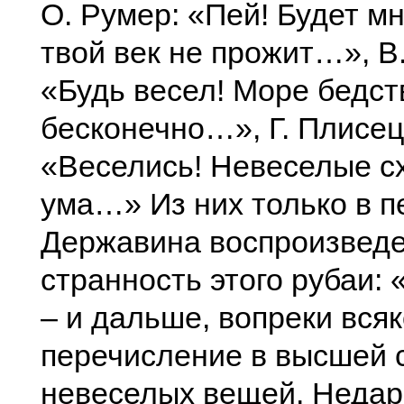
О. Румер: «Пей! Будет мн
твой век не прожит…», В
«Будь весел! Море бедст
бесконечно…», Г. Плисец
«Веселись! Невеселые сх
ума…» Из них только в п
Державина воспроизвед
странность этого рубаи: 
– и дальше, вопреки всяк
перечисление в высшей 
невеселых вещей. Недар