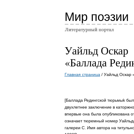
Мир поэзии
Уайльд Оскар
«Баллада Реди
Главная страница
/ Уайльд Оскар 
[Баллада Редингской тюрьмыk был
двухлетнее заключение в каторжн
впервые она была опубликована отд
означает тюремный номер Уайльда
галереи С. Имя автора на титульн