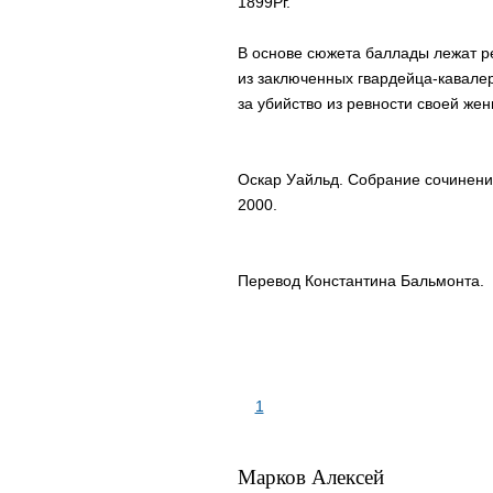
1899Pг.
В основе сюжета баллады лежат ре
из заключенных гвардейца-кавале
за убийство из ревности своей жен
Оскар Уайльд. Собрание сочинений
2000.
Перевод Константина Бальмонта.
1
Марков Алексей