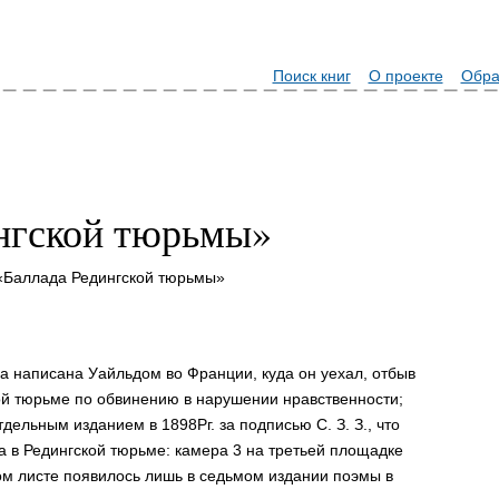
Поиск книг
О проекте
Обра
нгской тюрьмы»
«Баллада Редингской тюрьмы»
а написана Уайльдом во Франции, куда он уехал, отбыв
ой тюрьме по обвинению в нарушении нравственности;
ельным изданием в 1898Pг. за подписью С. З. З., что
 в Редингской тюрьме: камера 3 на третьей площадке
ом листе появилось лишь в седьмом издании поэмы в