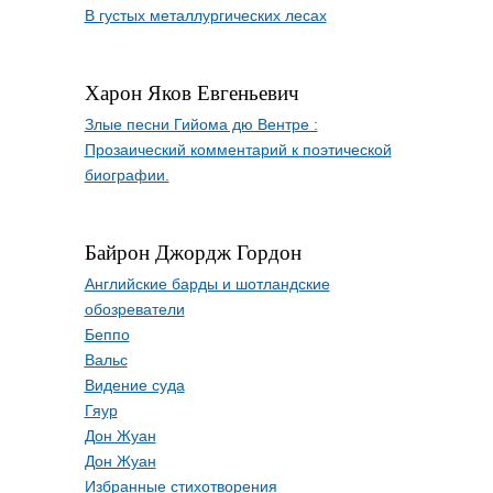
В густых металлургических лесах
Харон Яков Евгеньевич
Злые песни Гийома дю Вентре :
Прозаический комментарий к поэтической
биографии.
Байрон Джордж Гордон
Английские барды и шотландские
обозреватели
Беппо
Вальс
Видение суда
Гяур
Дон Жуан
Дон Жуан
Избранные стихотворения