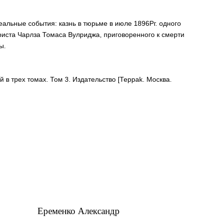
альные события: казнь в тюрьме в июле 1896Pг. одного
риста Чарлза Томаса Вулриджа, приговоренного к смерти
ы.
 в трех томах. Том 3. Издательство [Терраk. Москва.
Еременко Александр