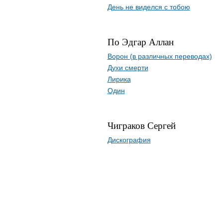
День не виделся с тобою
По Эдгар Аллан
Ворон (в различных переводах)
Духи смерти
Лирика
Один
Чиграков Сергей
Дискография