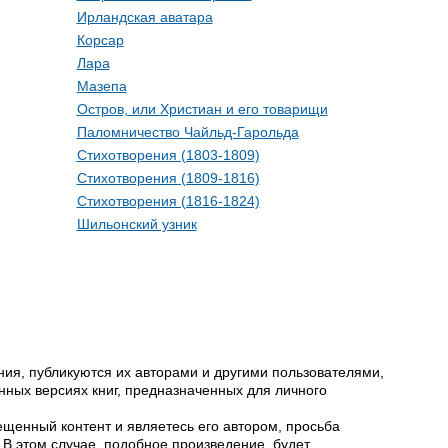
Ирландская аватара
Корсар
Лара
Мазепа
Остров, или Христиан и его товарищи
Паломничество Чайльд-Гарольда
Стихотворения (1803-1809)
Стихотворения (1809-1816)
Стихотворения (1816-1824)
Шильонский узник
ия, публикуются их авторами и другими пользователями,
ных версиях книг, предназначенных для личного
щенный контент и являетесь его автором, просьба
 В этом случае, подобное произведение, будет