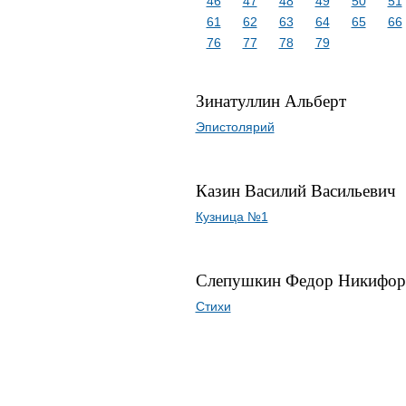
46
47
48
49
50
51
61
62
63
64
65
66
76
77
78
79
Зинатуллин Альберт
Эпистолярий
Казин Василий Васильевич
Кузница №1
Слепушкин Федор Никифор
Стихи