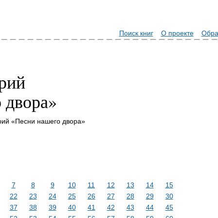
Поиск книг
О проекте
Обра
рий
 двора»
рий «Песни нашего двора»
7
8
9
10
11
12
13
14
15
22
23
24
25
26
27
28
29
30
37
38
39
40
41
42
43
44
45