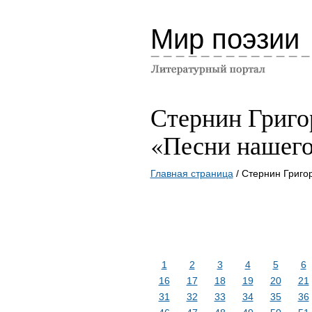
Мир поэзии
Стернин Григо
«Песни нашего
Главная страница
/ Стернин Григо
1
2
3
4
5
6
16
17
18
19
20
21
31
32
33
34
35
36