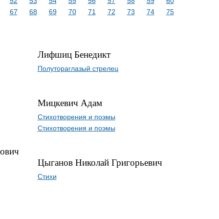
52
53
54
55
56
57
58
59
60
67
68
69
70
71
72
73
74
75
Лифшиц Бенедикт
Полутораглазый стрелец
Мицкевич Адам
Стихотворения и поэмы
Стихотворения и поэмы
ович
Цыганов Николай Григорьевич
Стихи