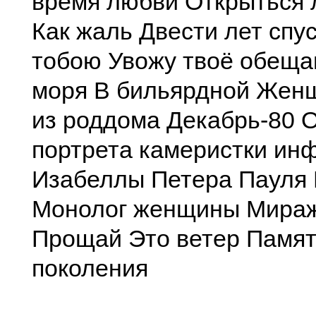
время любви Открыться 
Как жаль Двести лет спу
тобою Увожу твоё обещ
моря В бильярдной Жен
из роддома Декабрь-80 
портрета камеристки ин
Изабеллы Петера Пауля
Монолог женщины Мираж
Прощай Это ветер Памят
поколения