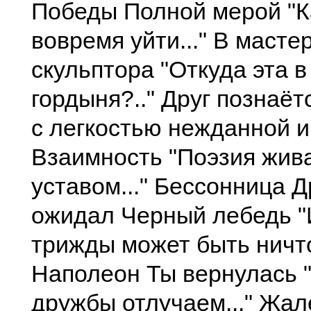
Победы Полной мерой "К
вовремя уйти..." В масте
скульптора "Откуда эта в
гордыня?.." Друг познаёт
с легкостью нежданной ин
Взаимность "Поэзия жив
уставом..." Бессонница Д
ожидал Черный лебедь "
трижды может быть ничто
Наполеон Ты вернулась "
дружбы отлучаем..." Жа