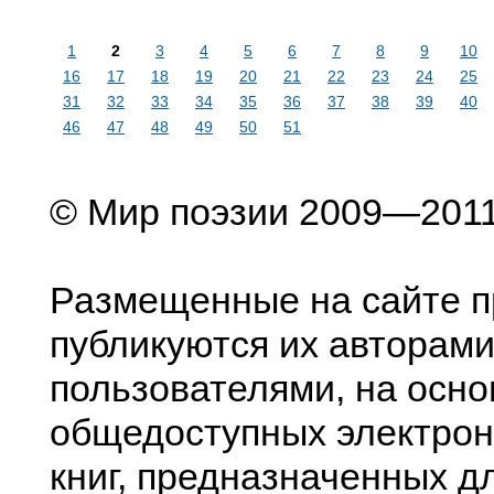
1
2
3
4
5
6
7
8
9
10
16
17
18
19
20
21
22
23
24
25
31
32
33
34
35
36
37
38
39
40
46
47
48
49
50
51
© Мир поэзии 2009—201
Размещенные на сайте п
публикуются их авторами
пользователями, на осно
общедоступных электрон
книг, предназначенных д