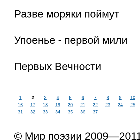
Разве моряки поймут
Упоенье - первой мили
Первых Вечности
1
2
3
4
5
6
7
8
9
10
16
17
18
19
20
21
22
23
24
25
31
32
33
34
35
36
37
© Мир поэзии 2009—201