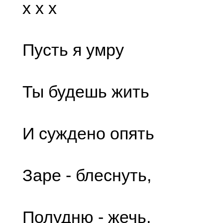
x x x
Пусть я умру
Ты будешь жить
И суждено опять
Заре - блеснуть,
Полудню - жечь,