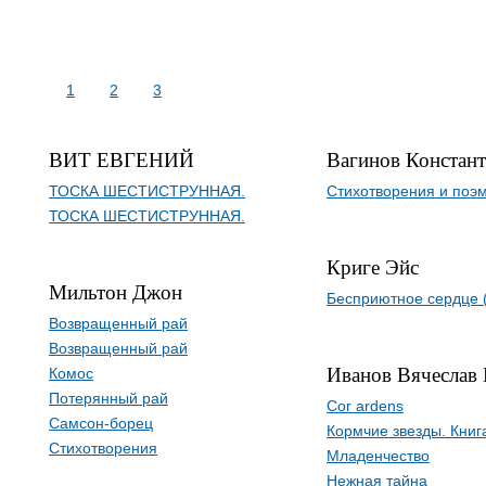
1
2
3
ВИТ ЕВГЕНИЙ
Вагинов Констан
ТОСКА ШЕСТИСТРУННАЯ.
Стихотворения и поэ
ТОСКА ШЕСТИСТРУННАЯ.
Криге Эйс
Мильтон Джон
Бесприютное сердце 
Возвращенный рай
Возвращенный рай
Иванов Вячеслав
Комос
Потерянный рай
Cor ardens
Самсон-борец
Кормчие звезды. Книг
Стихотворения
Младенчество
Нежная тайна