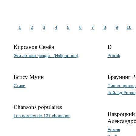
1
2
3
4
5
6
7
8
9
10
Кирсанов Семён
D
Эти летние дожди...(Избранное)
Prorok
Бсису Муин
Браунинг Р
Стихи
Пиппа проход
Чайльд-Ролан
Chansons populaires
Навроцкий
Les paroles de 137 chansons
Александр
Ермак