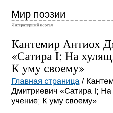
Мир поэзии
Кантемир Антиох Д
«Сатира I; На хулящ
К уму своему»
Главная страница
/ Канте
Дмитриевич «Сатира I; На
учение; К уму своему»