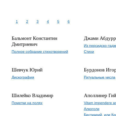
1
2
3
4
5
6
Бальмонт Константин
Джами Абдурр
Дмитриевич
Из персидско-тадж
Полное собрание стихотворений
Стихи
Шевчук Юрий
Бурдонов Иго
Дискография
Ритуальные числа
Шилейко Владимир
Аполлинер Ги
Пометки на полях
Vitam impendere a
Алкоголи
Бестиарий, или К