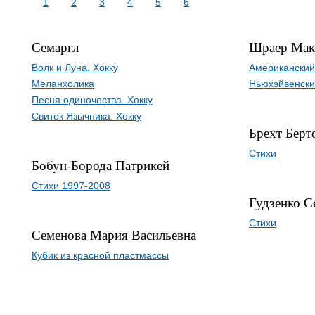
1
2
3
4
5
6
Семаргл
Шраер Мак
Волк и Луна. Хокку
Американский
Меланхолика
Ньюхэйвенски
Песня одиночества. Хокку
Свиток Язычника. Хокку
Брехт Берт
Стихи
Бобун-Борода Патрикей
Стихи 1997-2008
Гудзенко С
Стихи
Семенова Мария Васильевна
Кубик из красной пластмассы