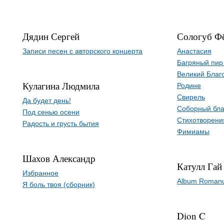
Дядин Сергей
Сологуб Ф
Записи песен с авторского концерта
Анастасия
Багряный пир
Великий Благ
Кулагина Людмила
Родине
Свирель
Да будет день!
Соборный бла
Под сенью осени
Стихотворени
Радость и грусть бытия
Фимиамы
Шахов Александр
Катулл Гай
Избранное
Album Romanu
Я боль твоя (сборник)
Dion C