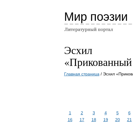
Мир поэзии
Эсхил
«Прикованный
Главная страница
/ Эсхил «Прико
1
2
3
4
5
6
16
17
18
19
20
21