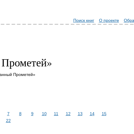
Поиск книг
О проекте
Обра
 Прометей»
ванный Прометей»
7
8
9
10
11
12
13
14
15
22