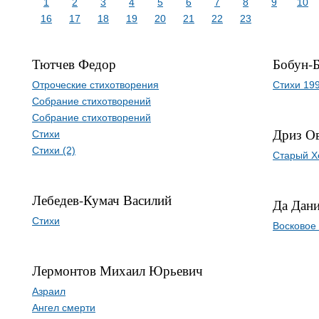
1
2
3
4
5
6
7
8
9
10
16
17
18
19
20
21
22
23
Тютчев Федор
Бобун-
Отроческие стихотворения
Стихи 19
Собрание стихотворений
Собрание стихотворений
Дриз О
Стихи
Стихи (2)
Старый Х
Лебедев-Кумач Василий
Да Дан
Стихи
Восковое
Лермонтов Михаил Юрьевич
Азраил
Ангел смерти