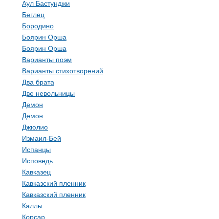
Аул Бастунджи
Беглец
Бородино
Боярин Орша
Боярин Орша
Варианты поэм
Варианты стихотворений
Два брата
Две невольницы
Демон
Демон
Джюлио
Измаил-Бей
Испанцы
Исповедь
Кавказец
Кавказский пленник
Кавказский пленник
Каллы
Корсар