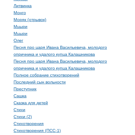
Литвинка
Монго
Моряк (отрывок)
Мцыри
Мцыри
Олег
Песня про царя Ивана Васильевича, молодого
опричника и удалого купца Калашникова
Песня про царя Ивана Васильевича, молодого
опричника и удалого купца Калашникова
Полное собрание стихотворений
Последний сын вольности
Преступник
Сашка
Сказка для детей
Стихи
Стихи (2)
Стихотворения
Стихотворения (ПСС-1)