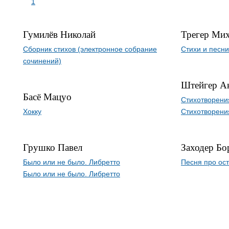
1
Гумилёв Николай
Трегер Ми
Сборник стихов (электронное собрание
Стихи и песни
сочинений)
Штейгер А
Басё Мацуо
Стихотворени
Хокку
Стихотворени
Грушко Павел
Заходер Бо
Было или не было. Либретто
Песня про ос
Было или не было. Либретто