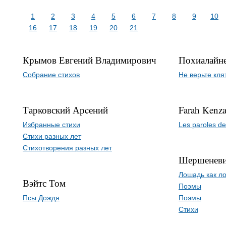
1
2
3
4
5
6
7
8
9
10
16
17
18
19
20
21
Крымов Евгений Владимирович
Похиалайн
Собрание стихов
Не верьте кля
Тарковский Арcений
Farah Kenz
Избранные стихи
Les paroles d
Стихи разных лет
Стихотворения разных лет
Шершеневи
Лошадь как ло
Вэйтс Том
Поэмы
Псы Дождя
Поэмы
Стихи