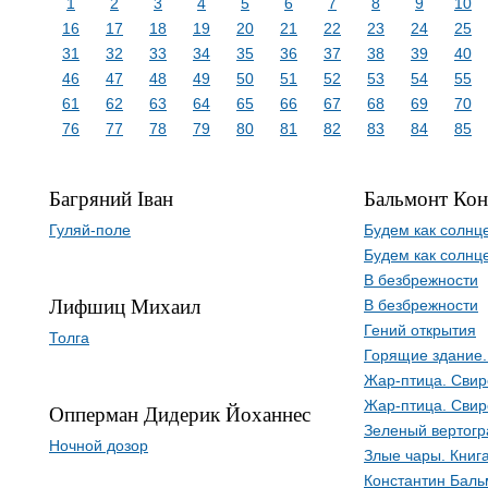
1
2
3
4
5
6
7
8
9
10
16
17
18
19
20
21
22
23
24
25
31
32
33
34
35
36
37
38
39
40
46
47
48
49
50
51
52
53
54
55
61
62
63
64
65
66
67
68
69
70
76
77
78
79
80
81
82
83
84
85
Багряний Іван
Бальмонт Кон
Гуляй-поле
Будем как солнц
Будем как солнц
В безбрежности
Лифшиц Михаил
В безбрежности
Гений открытия
Толга
Горящие здание.
Жар-птица. Свир
Жар-птица. Свир
Опперман Дидерик Йоханнес
Зеленый вертогр
Ночной дозор
Злые чары. Книга
Константин Баль