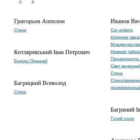
1
2
Григорьев Апполон
Иванов Вяч
Стихи
Cor ardens
Кормчие звезд
Младенчеств
Котляревський Іван Петрович
Нежная тайна
Прозрачность.
Енеїда [Энеида]
Свет вечерни
Стихи
Стихотворени
Багрицкий Всеволод
прижизненные
Стихи
Багряний І
Гуляй-поле