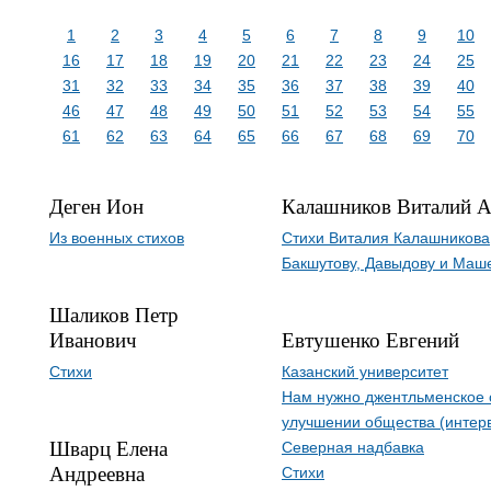
1
2
3
4
5
6
7
8
9
10
16
17
18
19
20
21
22
23
24
25
31
32
33
34
35
36
37
38
39
40
46
47
48
49
50
51
52
53
54
55
61
62
63
64
65
66
67
68
69
70
Деген Ион
Калашников Виталий А
Из военных стихов
Стихи Виталия Калашникова,
Бакшутову, Давыдову и Маш
Шаликов Петр
Иванович
Евтушенко Евгений
Стихи
Казанский университет
Нам нужно джентльменское 
улучшении общества (интер
Шварц Елена
Северная надбавка
Андреевна
Стихи