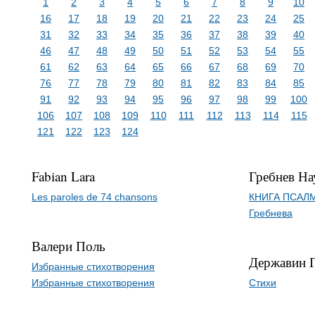
1
2
3
4
5
6
7
8
9
10
16
17
18
19
20
21
22
23
24
25
31
32
33
34
35
36
37
38
39
40
46
47
48
49
50
51
52
53
54
55
61
62
63
64
65
66
67
68
69
70
76
77
78
79
80
81
82
83
84
85
91
92
93
94
95
96
97
98
99
100
106
107
108
109
110
111
112
113
114
115
121
122
123
124
Fabian Lara
Гребнев Н
Les paroles de 74 chansons
КНИГА ПСАЛМ
Гребнева
Валери Поль
Державин 
Избранные стихотворения
Избранные стихотворения
Стихи