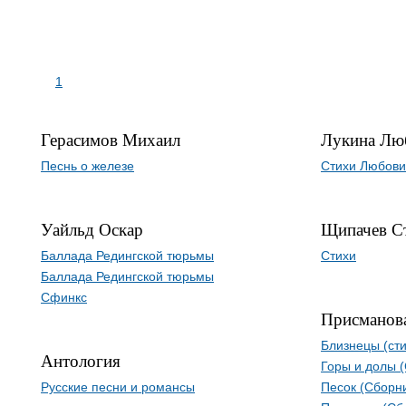
1
Герасимов Михаил
Лукина Лю
Песнь о железе
Стихи Любови
Уайльд Оскар
Щипачев С
Баллада Редингской тюрьмы
Стихи
Баллада Редингской тюрьмы
Сфинкс
Присманов
Близнецы (сти
Антология
Гоpы и долы (
Русские песни и романсы
Песок (Сборни