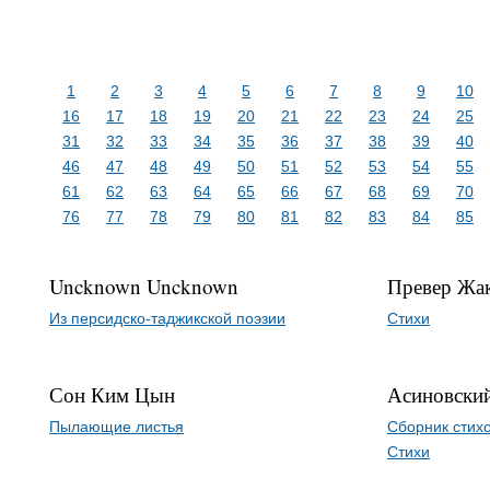
1
2
3
4
5
6
7
8
9
10
16
17
18
19
20
21
22
23
24
25
31
32
33
34
35
36
37
38
39
40
46
47
48
49
50
51
52
53
54
55
61
62
63
64
65
66
67
68
69
70
76
77
78
79
80
81
82
83
84
85
Uncknown Uncknown
Превер Жа
Из персидско-таджикской поэзии
Стихи
Сон Ким Цын
Асиновски
Пылающие листья
Сборник стих
Стихи