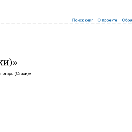
Поиск книг
О проекте
Обра
хи)»
негирь (Стихи)»