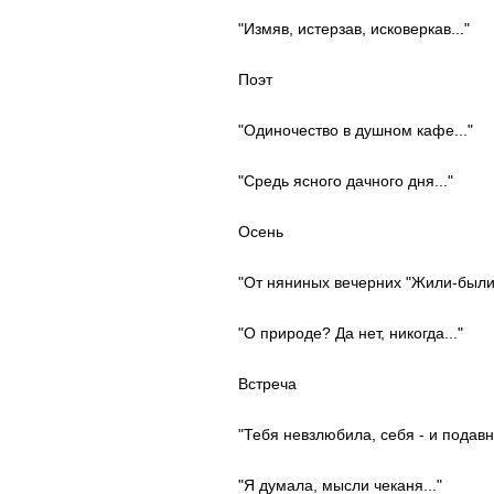
"Измяв, истерзав, исковеркав..."
Поэт
"Одиночество в душном кафе..."
"Средь ясного дачного дня..."
Осень
"От няниных вечерних "Жили-были.
"О природе? Да нет, никогда..."
Встреча
"Тебя невзлюбила, себя - и подавно
"Я думала, мысли чеканя..."