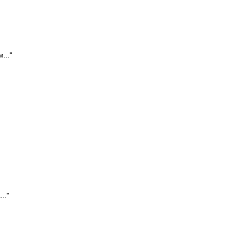
..."
.."