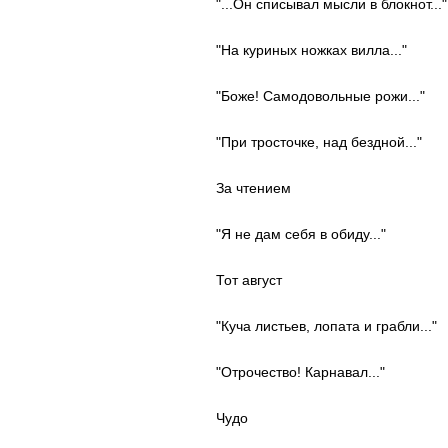
"...Он списывал мысли в блокнот..."
"На куриных ножках вилла..."
"Боже! Самодовольные рожи..."
"При тросточке, над бездной..."
За чтением
"Я не дам себя в обиду..."
Тот август
"Куча листьев, лопата и грабли..."
"Отрочество! Карнавал..."
Чудо