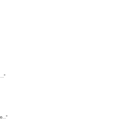
.."
..."