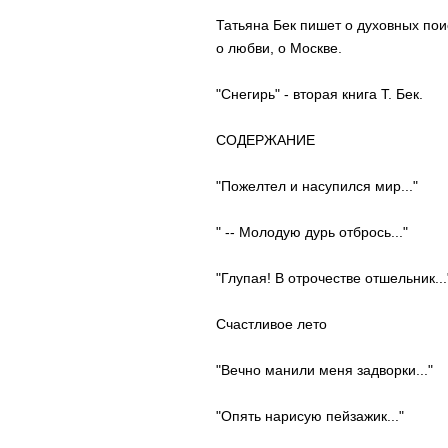
Татьяна Бек пишет о духовных по
о любви, о Москве.
"Снегирь" - вторая книга Т. Бек.
СОДЕРЖАНИЕ
"Пожелтел и насупился мир..."
" -- Молодую дурь отбрось..."
"Глупая! В отрочестве отшельник...
Счастливое лето
"Вечно манили меня задворки..."
"Опять нарисую пейзажик..."