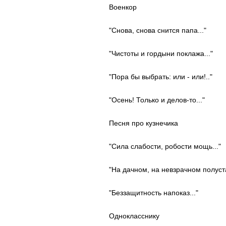
Военкор
"Снова, снова снится папа..."
"Чистоты и гордыни поклажа..."
"Пора бы выбрать: или - или!.."
"Осень! Только и делов-то..."
Песня про кузнечика
"Сила слабости, робости мощь..."
"На дачном, на невзрачном полуста
"Беззащитность напоказ..."
Однокласснику