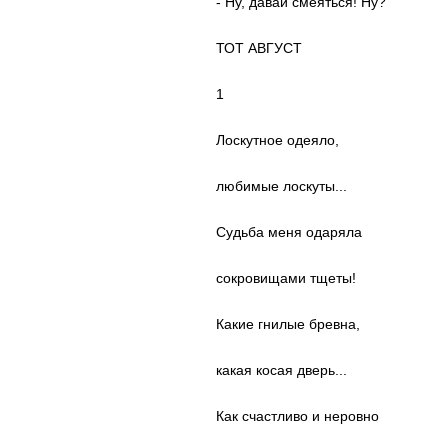
- Ну, давай смеяться! Ну?
ТОТ АВГУСТ
1
Лоскутное одеяло,
любимые лоскуты...
Судьба меня одаряла
сокровищами тщеты!
Какие гнилые бревна,
какая косая дверь...
Как счастливо и неровно