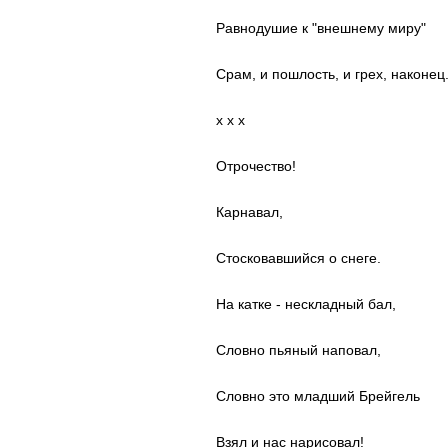
Равнодушие к "внешнему миру"
Срам, и пошлость, и грех, наконец
x x x
Отрочество!
Карнавал,
Стосковавшийся о снеге.
На катке - нескладный бал,
Словно пьяный наповал,
Словно это младший Брейгель
Взял и нас нарисовал!