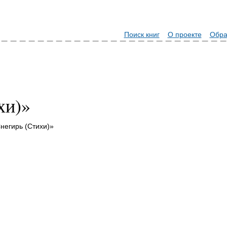
Поиск книг
О проекте
Обра
хи)»
негирь (Стихи)»