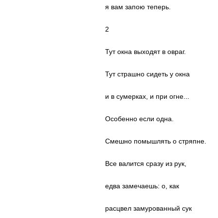
я вам запою теперь.
2
Тут окна выходят в овраг.
Тут страшно сидеть у окна
и в сумерках, и при огне...
Особенно если одна.
Смешно помышлять о стряпне.
Все валится сразу из рук,
едва замечаешь: о, как
расцвел замурованный сук