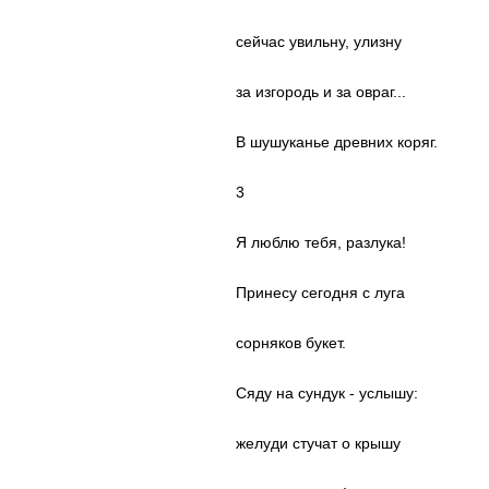
сейчас увильну, улизну
за изгородь и за овраг...
В шушуканье древних коряг.
3
Я люблю тебя, разлука!
Принесу сегодня с луга
сорняков букет.
Сяду на сундук - услышу:
желуди стучат о крышу