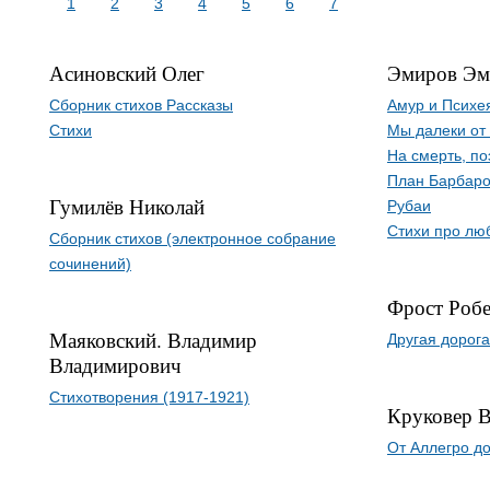
1
2
3
4
5
6
7
Асиновский Олег
Эмиров Эм
Сборник стихов Рассказы
Амур и Психе
Стихи
Мы далеки от
На смерть, по
План Барбаро
Гумилёв Николай
Рубаи
Стихи про лю
Сборник стихов (электронное собрание
сочинений)
Фрост Роб
Маяковский. Владимир
Другая дорога
Владимирович
Стихотворения (1917-1921)
Круковер 
От Аллегро д