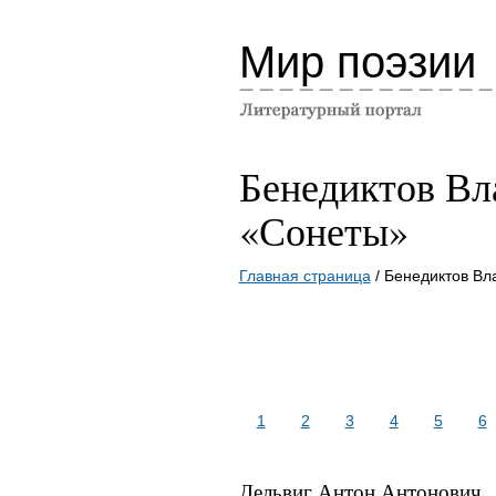
Мир поэзии
Бенедиктов В
«Сонеты»
Главная страница
/ Бенедиктов В
1
2
3
4
5
6
Дельвиг Антон Антонович