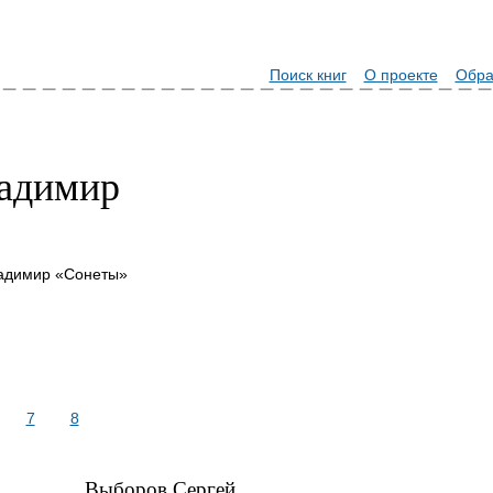
Поиск книг
О проекте
Обра
ладимир
ладимир «Сонеты»
7
8
Выборов Сергей