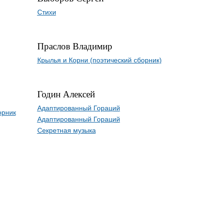
Стихи
Праслов Владимир
Крылья и Корни (поэтический сборник)
Годин Алексей
Адаптированный Гораций
орник
Адаптированный Гораций
Секретная музыка