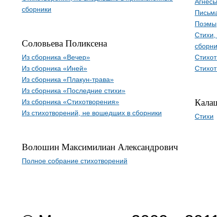
Агнесы
сборники
Письм
Поэмы
Стихи,
Соловьева Поликсена
сборни
Из сборника «Вечер»
Стихо
Из сборника «Иней»
Стихот
Из сборника «Плакун-трава»
Из сборника «Последние стихи»
Кала
Из сборника «Стихотворения»
Из стихотворений, не вошедших в сборники
Стихи
Волошин Максимилиан Александрович
Полное собрание стихотворений