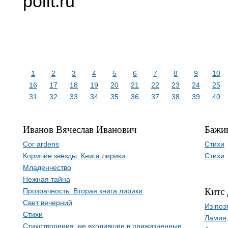
polit.ru
1
2
3
4
5
6
7
8
9
10
16
17
18
19
20
21
22
23
24
25
31
32
33
34
35
36
37
38
39
40
Иванов Вячеслав Иванович
Бажи
Cor ardens
Стихи
Кормчие звезды. Книга лирики
Стихи
Младенчество
Нежная тайна
Китс
Прозрачность. Вторая книга лирики
Свет вечерний
Из по
Стихи
Ламия,
Стихотворения, не входившие в прижизненные