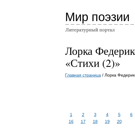
Мир поэзии
Лорка Федерик
«Стихи (2)»
Главная страница
/ Лорка Федерик
1
2
3
4
5
6
16
17
18
19
20