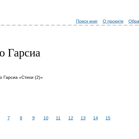
Поиск книг
О проекте
Обра
о Гарсиа
о Гарсиа «Стихи (2)»
7
8
9
10
11
12
13
14
15