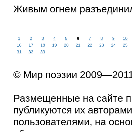
Живым огнем разъедини
1
2
3
4
5
6
7
8
9
10
16
17
18
19
20
21
22
23
24
25
31
32
33
© Мир поэзии 2009—201
Размещенные на сайте п
публикуются их авторами
пользователями, на осно