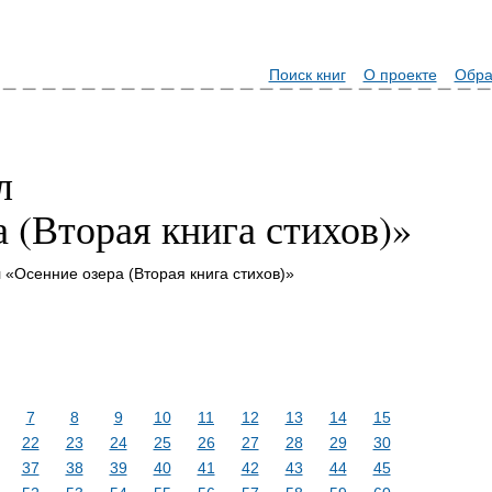
Поиск книг
О проекте
Обра
л
 (Вторая книга стихов)»
 «Осенние озера (Вторая книга стихов)»
7
8
9
10
11
12
13
14
15
22
23
24
25
26
27
28
29
30
37
38
39
40
41
42
43
44
45