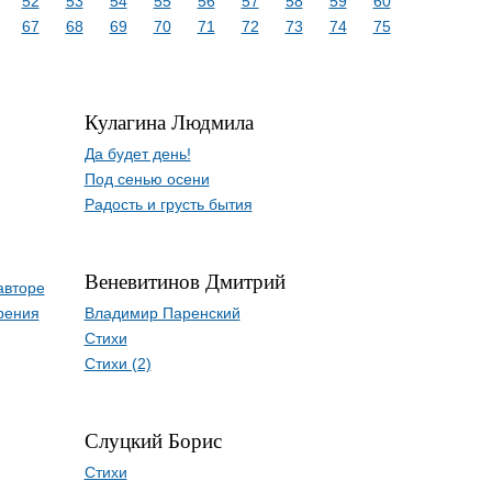
52
53
54
55
56
57
58
59
60
67
68
69
70
71
72
73
74
75
Кулагина Людмила
Да будет день!
Под сенью осени
Радость и грусть бытия
Веневитинов Дмитрий
авторе
рения
Владимир Паренский
Стихи
Стихи (2)
Слуцкий Борис
Стихи