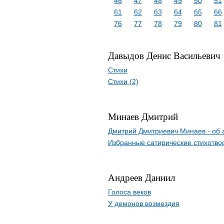
46
47
48
49
50
51
61
62
63
64
65
66
76
77
78
79
80
81
Давыдов Денис Васильевич
Стихи
Стихи (2)
Минаев Дмитрий
Дмитрий Дмитриевич Минаев - об 
Избранные сатирические стихотво
Андреев Даниил
Голоса веков
У демонов возмездия