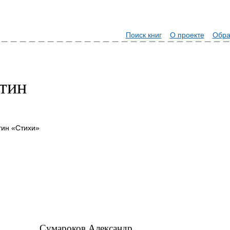
Поиск книг
О проекте
Обра
тин
тин «Стихи»
Сумароков Александр