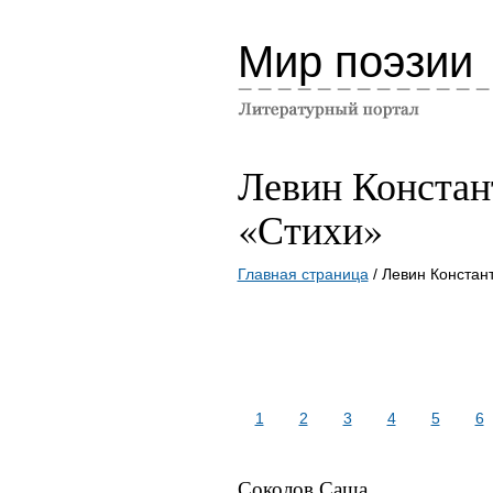
Мир поэзии
Левин Констан
«Стихи»
Главная страница
/ Левин Констан
1
2
3
4
5
6
Соколов Саша