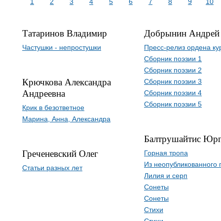
1
2
3
4
5
6
7
8
9
10
Татаринов Владимир
Добрынин Андрей
Частушки - непростушки
Пресс-релиз ордена ку
Сборник поэзии 1
Сборник поэзии 2
Крючкова Александра
Сборник поэзии 3
Андреевна
Сборник поэзии 4
Сборник поэзии 5
Крик в безответное
Марина, Анна, Александра
Балтрушайтис Юр
Греченевский Олег
Горная тропа
Из неопубликованного 
Статьи разных лет
Лилия и серп
Сонеты
Сонеты
Стихи