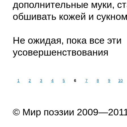
дополнительные муки, с
обшивать кожей и сукном
Не ожидая, пока все эти
усовершенствования
1
2
3
4
5
6
7
8
9
10
© Мир поэзии 2009—201