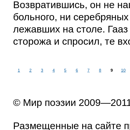
Возвратившись, он не н
больного, ни серебряных
лежавших на столе. Гааз
сторожа и спросил, те вх
1
2
3
4
5
6
7
8
9
10
© Мир поэзии 2009—201
Размещенные на сайте п