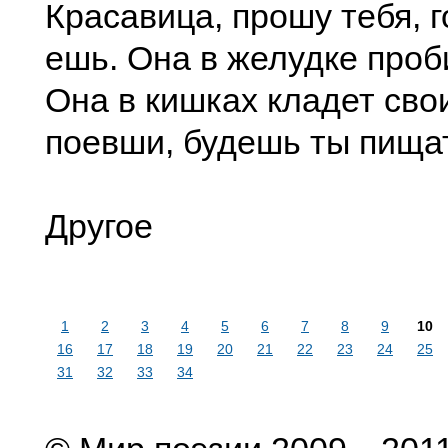
Красавица, прошу тебя, 
ешь. Она в желудке проб
Она в кишках кладет сво
поевши, будешь ты пища
Другое
1
2
3
4
5
6
7
8
9
10
16
17
18
19
20
21
22
23
24
25
31
32
33
34