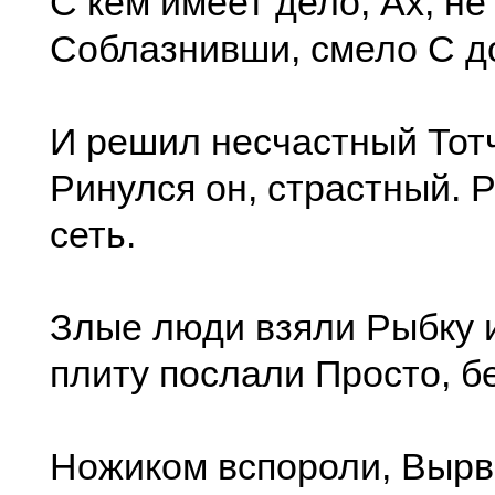
С кем имеет дело, Ах, не
Соблазнивши, смело С д
И решил несчастный Тот
Ринулся он, страстный. Р
сеть.
Злые люди взяли Рыбку и
плиту послали Просто, бе
Ножиком вспороли, Вырв