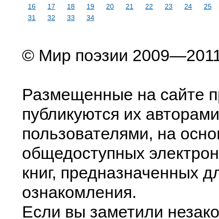
16
17
18
19
20
21
22
23
24
25
31
32
33
34
© Мир поэзии 2009—201
Размещенные на сайте п
публикуются их авторами
пользователями, на осно
общедоступных электрон
книг, предназначенных д
ознакомления.
Если вы заметили незак