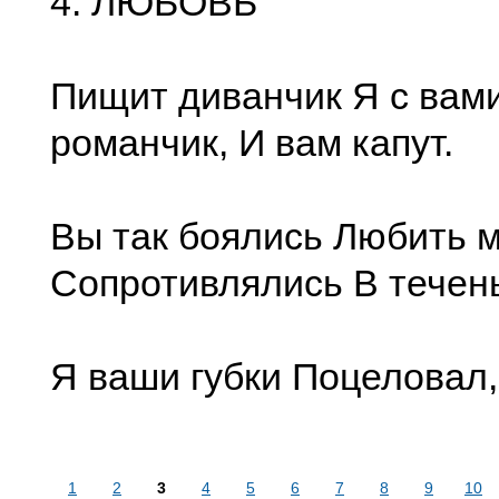
4. ЛЮБОВЬ
Пищит диванчик Я с вами 
романчик, И вам капут.
Вы так боялись Любить м
Сопротивлялись В течень
Я ваши губки Поцеловал,
1
2
3
4
5
6
7
8
9
10