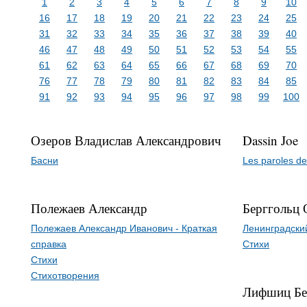
1
2
3
4
5
6
7
8
9
10
16
17
18
19
20
21
22
23
24
25
31
32
33
34
35
36
37
38
39
40
46
47
48
49
50
51
52
53
54
55
61
62
63
64
65
66
67
68
69
70
76
77
78
79
80
81
82
83
84
85
91
92
93
94
95
96
97
98
99
100
Озеров Владислав Александрович
Dassin Joe
Басни
Les paroles d
Полежаев Александр
Берггольц 
Полежаев Александр Иванович - Краткая
Ленинградски
справка
Стихи
Стихи
Стихотворения
Лифшиц Бе