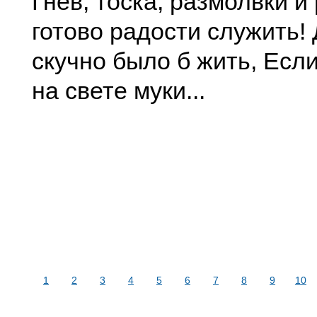
Гнев, тоска, размолвки и
готово радости служить! 
скучно было б жить, Есл
на свете муки...
1
2
3
4
5
6
7
8
9
10