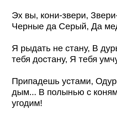
Эх вы, кони-звери, Звери-
Черные да Серый, Да ме
Я рыдать не стану, В дур
тебя достану, Я тебя умч
Припадешь устами, Одур
дым... В полынью с коням
угодим!