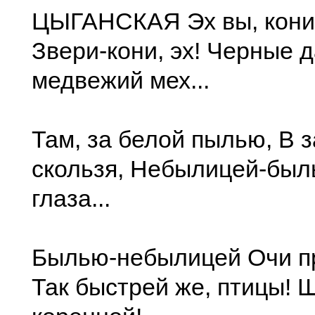
ЦЫГАНСКАЯ Эх вы, кони
Звери-кони, эх! Черные 
медвежий мех...
Там, за белой пылью, В 
скользя, Небылицей-бы
глаза...
Былью-небылицей Очи пр
Так быстрей же, птицы! 