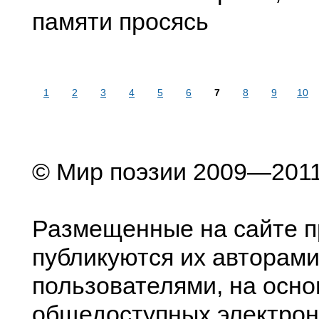
памяти просясь
1
2
3
4
5
6
7
8
9
10
© Мир поэзии 2009—201
Размещенные на сайте п
публикуются их авторами
пользователями, на осно
общедоступных электрон