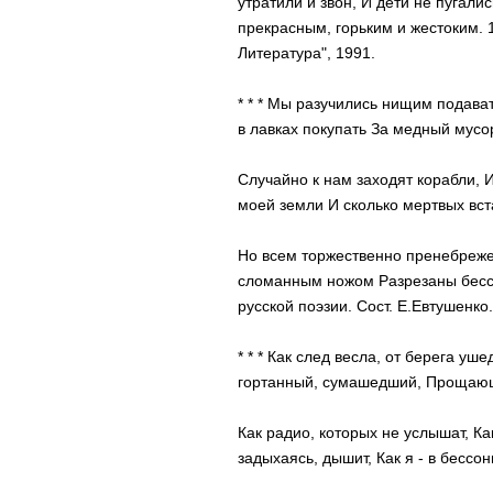
утратили и звон, И дети не пугали
прекрасным, горьким и жестоким. 
Литература", 1991.
* * * Мы разучились нищим подава
в лавках покупать За медный мусор
Случайно к нам заходят корабли, 
моей земли И сколько мертвых вст
Но всем торжественно пренебреже
сломанным ножом Разрезаны бесс
русской поэзии. Сост. Е.Евтушенко
* * * Как след весла, от берега уш
гортанный, сумашедший, Прощающ
Как радио, которых не услышат, Как
задыхаясь, дышит, Как я - в бессо