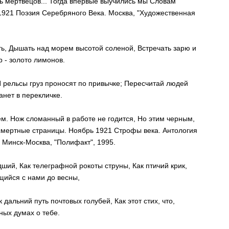
сь мертвецов... Тогда впервые выучились мы Словам
1921 Поэзия Серебряного Века. Москва, "Художественная
ть, Дышать над морем высотой соленой, Встречать зарю и
 - золото лимонов.
И рельсы груз проносят по привычке; Пересчитай людей
анет в перекличке.
м. Нож сломанный в работе не годится, Но этим черным,
мертные страницы. Ноябрь 1921 Строфы века. Антология
. Минск-Москва, "Полифакт", 1995.
едший, Как телеграфной рокоты струны, Как птичий крик,
ийся с нами до весны,
 дальний путь почтовых голубей, Как этот стих, что,
нных думах о тебе.