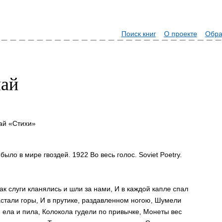
Поиск книг
О проекте
Обра
лай
ай «Стихи»
было в мире гвоздей. 1922 Во весь голос. Soviet Poetry.
 Как слуги кланялись и шли за нами, И в каждой капле спал
стали горы, И в прутике, раздавленном ногою, Шумели
 ела и пила, Колокола гудели по привычке, Монеты вес