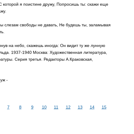
 С которой я поистине дружу, Попросишь ты: скажи еще
жу.
бы слезам свободы не давать, Не будешь ты, заламывая
ть.
янув на небо, скажешь иногда: Он видит ту же лунную
 льда. 1937-1940 Москва: Художественная литература,
атуры. Серия третья. Редакторы А.Краковская,
уж -
7
8
9
10
11
12
13
14
15