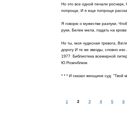
Но это все одной печали росчерк,
попроще, И я еще попроще расска
Я говорю о мужестве разлуки, Что
руки, Белее мела, падать на крова
Но ты, моя чудесная тревога, Взгл
дорогу И те же звезды, словно изо
1977. Библиотека всемирной литер
Ю.Розенблюм.
* * * И сказал женщине суд: "Твой м
1
2
3
4
5
6